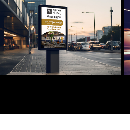
,
————————