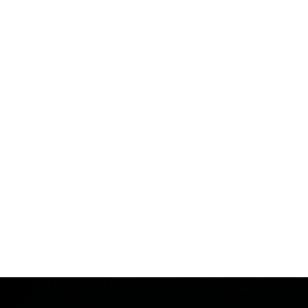
НАВ
Гл
По
Аге
МЫ ЛЮБИМ СВОЮ
Зак
РАБОТУ
И ДЕЛАЕМ ВСЁ, ЧТОБЫ
Ко
КЛИЕНТЫ
ВОЗВРАЩАЛИСЬ К НАМ
СНОВА И СНОВА!