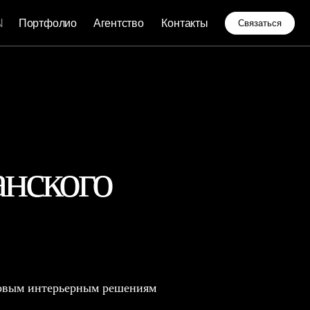
о
Агентство
Контакты
Связаться
нского
отовым интерьерным решениям