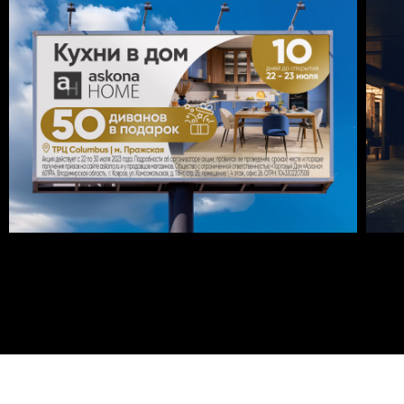
Давайте узнаем
что мы
——