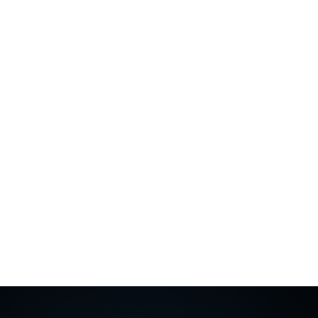
890-75-97
becreative-agency.ru
Москва г, Очаковское ш., 34, офис