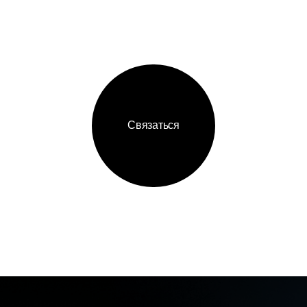
ИГАЦИЯ
КОНТАКТЫ
авная
+7 (968) 
ртфолио
welcome@
нтство
азать проект
119530, 
В801
нтакты