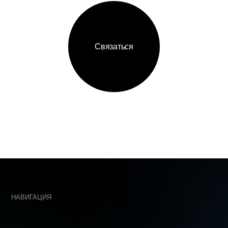
ИГАЦИЯ
КОНТАКТЫ
авная
+7 (968) 
ртфолио
welcome@
нтство
азать проект
119530, 
В801
нтакты