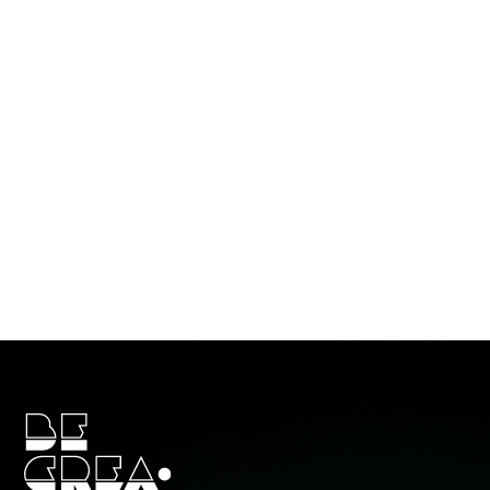
НАВ
Гл
По
Аге
МЫ ЛЮБИМ СВОЮ
Зак
РАБОТУ
И ДЕЛАЕМ ВСЁ, ЧТОБЫ
Ко
КЛИЕНТЫ
ВОЗВРАЩАЛИСЬ К НАМ
СНОВА И СНОВА!