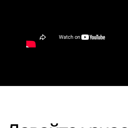
Давайте узнаем
что мы
——