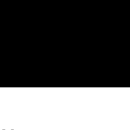
,
————————