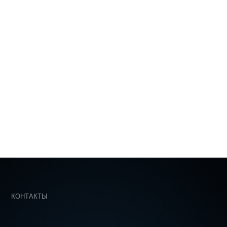
890-75-97
becreative-agency.ru
Москва г, Очаковское ш., 34, офис