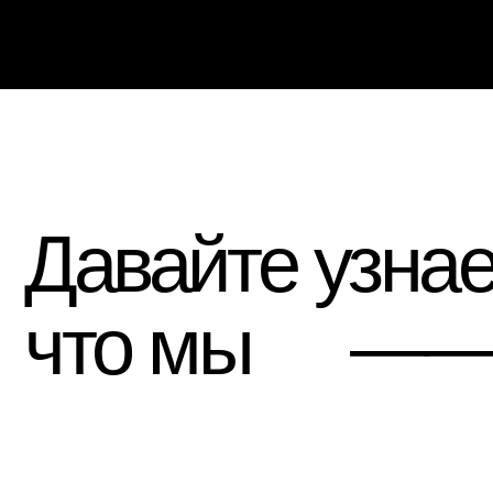
Давайте узнаем
что мы
——