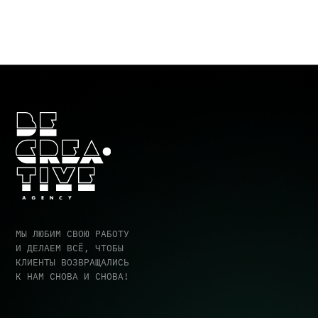
Гл
По
Аге
МЫ ЛЮБИМ СВОЮ РАБОТУ
И ДЕЛАЕМ ВСЁ, ЧТОБЫ
Зак
КЛИЕНТЫ ВОЗВРАЩАЛИСЬ
Ко
К НАМ СНОВА И СНОВА!
Ⓒ BE CREATIVE AGENCY 2014-2026
ПОЛ