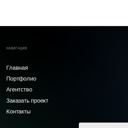
авная
+7 (968) 
ртфолио
welcome@
нтство
азать проект
119530, 
В801
нтакты
ИТИКА СБОРА ДАННЫХ
СДЕЛАНО С 