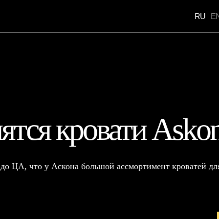
RU
EN
Портфоли
Н
ятся кровати Asko
 до ЦА, что у Аскона большой ассмортимент кроватей дл